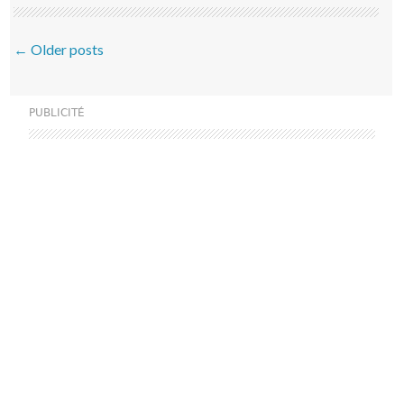
Post navigation
←
Older posts
PUBLICITÉ