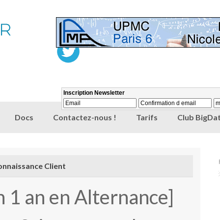
Docs
Contactez-nous !
Tarifs
Club BigDat
onnaissance Client
n 1 an en Alternance]