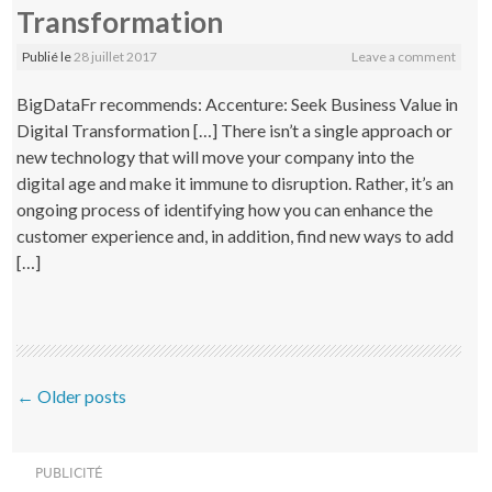
Transformation
Publié le
28 juillet 2017
Leave a comment
BigDataFr recommends: Accenture: Seek Business Value in
Digital Transformation […] There isn’t a single approach or
new technology that will move your company into the
digital age and make it immune to disruption. Rather, it’s an
ongoing process of identifying how you can enhance the
customer experience and, in addition, find new ways to add
[…]
Post navigation
←
Older posts
PUBLICITÉ