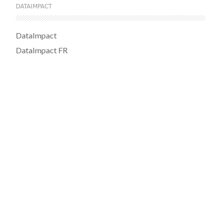
DATAIMPACT
DataImpact
DataImpact FR