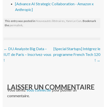
[Advance AI Strategic Collaboration - Amazon x
Anthropic]
This entry was posted in
Nouveautés littéraires
,
Yann Le Cun
. Bookmark
the
permalink
.
Post navigation
←
DU Analyste Big Data –
[Special Startups] Intégrez le
IUT de Paris – Inscrivez-vous
programme French Tech 120
!
!
→
LAISSER UN COMMENTAIRE
Vous devez
vous connecter
pour publier un
commentaire.