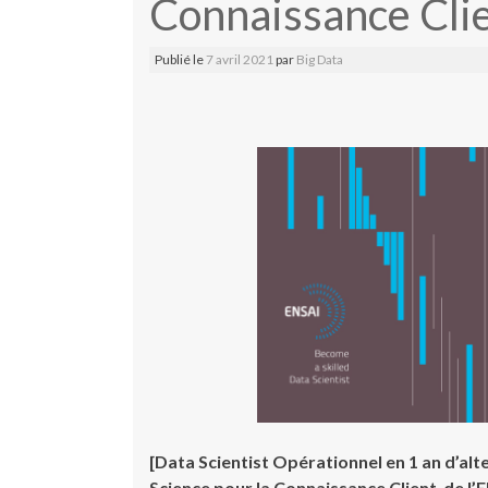
Connaissance Clie
Publié le
7 avril 2021
par
Big Data
[
Data Scientist Opérationnel en 1 an d’alt
Science pour la Connaissance Client de l’E