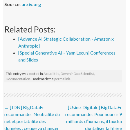
Source:
arxiv.org
Related Posts:
[Advance AI Strategic Collaboration - Amazon x
Anthropic]
[Special Generative AI - Yann Lecun] Conferences
and Slides
This entry was posted in
Actualités
,
Devenir DataScientist
,
Documentation
. Bookmark the
permalink
.
Post navigation
←
[JDN] BigDataFr
[Usine-Digitale] BigDataFr
recommande : Neutralité du
recommande : Pour nourrir 9
net et portabilité des
milliards d’humains, il faudra
données : ce que va changer
digitaliser la filière