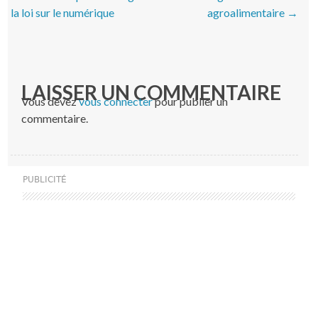
la loi sur le numérique
agroalimentaire
→
LAISSER UN COMMENTAIRE
Vous devez
vous connecter
pour publier un
commentaire.
PUBLICITÉ