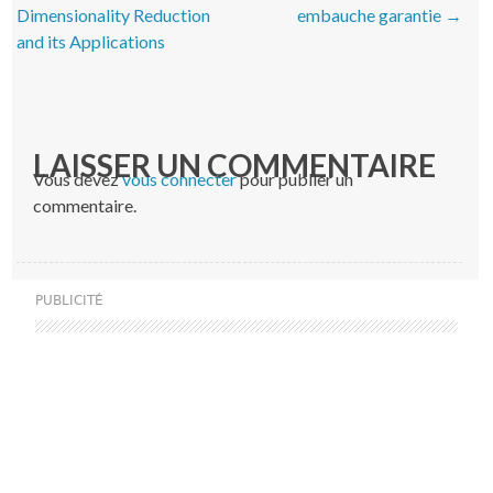
Dimensionality Reduction
embauche garantie
→
and its Applications
LAISSER UN COMMENTAIRE
Vous devez
vous connecter
pour publier un
commentaire.
PUBLICITÉ