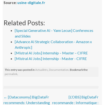
Source:
usine-digitale.fr
Related Posts:
[Special Generative AI - Yann Lecun] Conferences
and Slides
[Advance AI Strategic Collaboration - Amazon x
Anthropic]
[Mistral AI Jobs] Internship – Master – CIFRE
[Mistral AI Jobs] Internship - Master - CIFRE
This entry was posted in
Actualités
,
Documentation
. Bookmark the
permalink
.
Post navigation
←
[Dataconomy] BigDataFr
[L’OBS] BigDataFr
recommends: Understanding
recommande : Informatique :