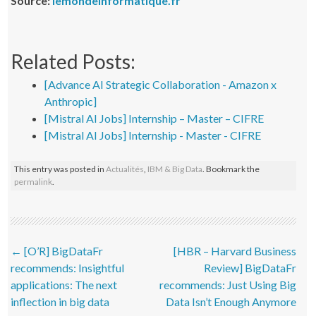
Source:
lemondeinformatique.fr
Related Posts:
[Advance AI Strategic Collaboration - Amazon x
Anthropic]
[Mistral AI Jobs] Internship – Master – CIFRE
[Mistral AI Jobs] Internship - Master - CIFRE
This entry was posted in
Actualités
,
IBM & Big Data
. Bookmark the
permalink
.
Post navigation
←
[O’R] BigDataFr
[HBR – Harvard Business
recommends: Insightful
Review] BigDataFr
applications: The next
recommends: Just Using Big
inflection in big data
Data Isn’t Enough Anymore