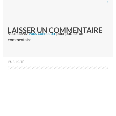
→
LAISSER UN COMMENTAIRE
Vous devez
vous connecter
pour publier un
commentaire.
PUBLICITÉ