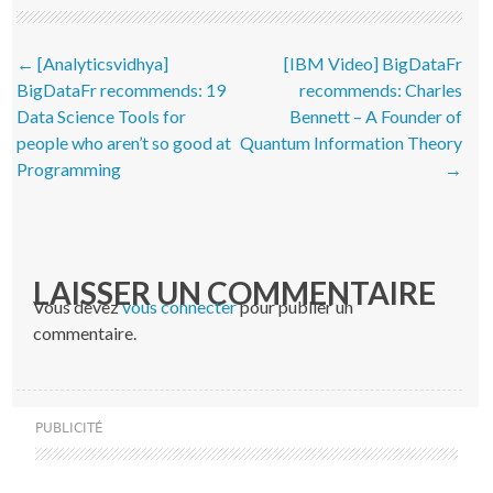
Post navigation
←
[Analyticsvidhya]
[IBM Video] BigDataFr
BigDataFr recommends: 19
recommends: Charles
Data Science Tools for
Bennett – A Founder of
people who aren’t so good at
Quantum Information Theory
Programming
→
LAISSER UN COMMENTAIRE
Vous devez
vous connecter
pour publier un
commentaire.
PUBLICITÉ