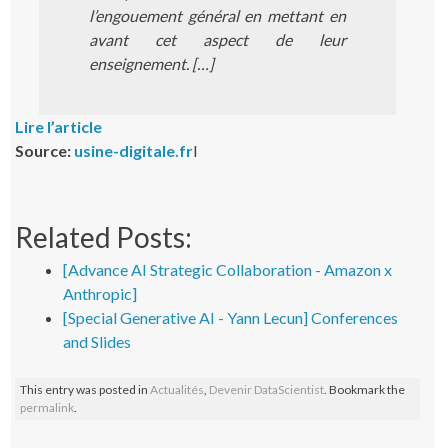
l’engouement général en mettant en
avant cet aspect de leur
enseignement. […]
Lire l’article
Source:
usine-digitale.fr
l
Related Posts:
[Advance AI Strategic Collaboration - Amazon x
Anthropic]
[Special Generative AI - Yann Lecun] Conferences
and Slides
This entry was posted in
Actualités
,
Devenir DataScientist
. Bookmark the
permalink
.