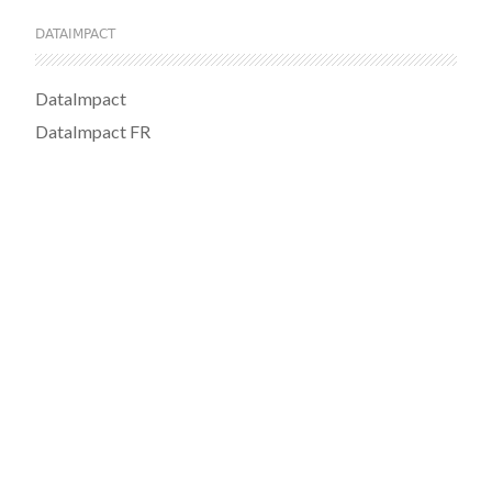
DATAIMPACT
DataImpact
DataImpact FR