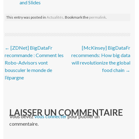
and Slides
This entry was posted in
Actualités
. Bookmark the
permalink
.
Post navigation
←
[ZDNet] BigDataFr
[McKinsey] BigDataFr
recommande : Comment les
recommends: How big data
Robo-Advisors vont
will revolutionize the global
bousculer le monde de
food chain
→
l’épargne
LAISSER UN COMMENTAIRE
Vous devez
vous connecter
pour publier un
commentaire.