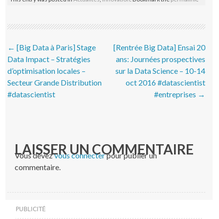
Post navigation
←
[Big Data à Paris] Stage
[Rentrée Big Data] Ensai 20
Data Impact – Stratégies
ans: Journées prospectives
d’optimisation locales –
sur la Data Science – 10-14
Secteur Grande Distribution
oct 2016 #datascientist
#datascientist
#entreprises
→
LAISSER UN COMMENTAIRE
Vous devez
vous connecter
pour publier un
commentaire.
PUBLICITÉ