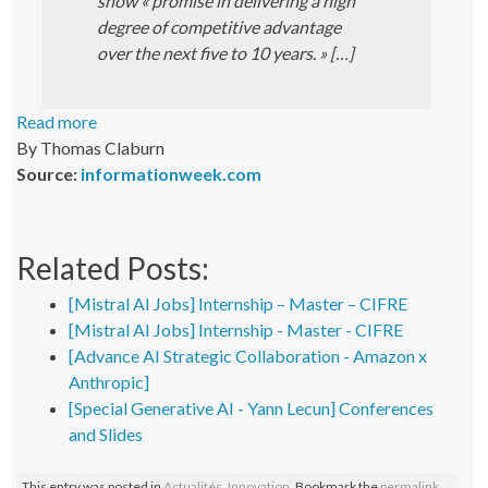
show « promise in delivering a high
degree of competitive advantage
over the next five to 10 years. » […]
Read more
By Thomas Claburn
Source:
informationweek.com
Related Posts:
[Mistral AI Jobs] Internship – Master – CIFRE
[Mistral AI Jobs] Internship - Master - CIFRE
[Advance AI Strategic Collaboration - Amazon x
Anthropic]
[Special Generative AI - Yann Lecun] Conferences
and Slides
This entry was posted in
Actualités
,
Innovation
. Bookmark the
permalink
.