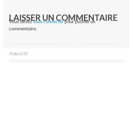
LAISSER UN COMMENTAIRE
Vous devez
vous connecter
pour publier un
commentaire.
PUBLICITÉ