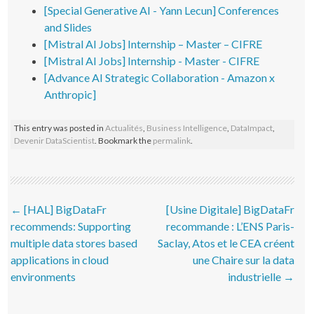
[Special Generative AI - Yann Lecun] Conferences
and Slides
[Mistral AI Jobs] Internship – Master – CIFRE
[Mistral AI Jobs] Internship - Master - CIFRE
[Advance AI Strategic Collaboration - Amazon x
Anthropic]
This entry was posted in
Actualités
,
Business Intelligence
,
DataImpact
,
Devenir DataScientist
. Bookmark the
permalink
.
Post navigation
←
[HAL] BigDataFr
[Usine Digitale] BigDataFr
recommends: Supporting
recommande : L’ENS Paris-
multiple data stores based
Saclay, Atos et le CEA créent
applications in cloud
une Chaire sur la data
environments
industrielle
→