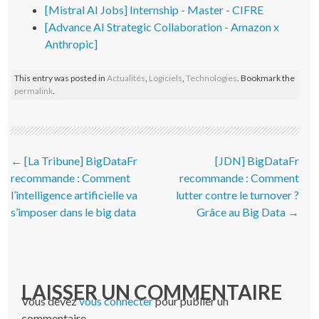
[Mistral AI Jobs] Internship - Master - CIFRE
[Advance AI Strategic Collaboration - Amazon x
Anthropic]
This entry was posted in
Actualités
,
Logiciels
,
Technologies
. Bookmark the
permalink
.
Post navigation
←
[La Tribune] BigDataFr
[JDN] BigDataFr
recommande : Comment
recommande : Comment
l’intelligence artificielle va
lutter contre le turnover ?
s’imposer dans le big data
Grâce au Big Data
→
LAISSER UN COMMENTAIRE
Vous devez
vous connecter
pour publier un
commentaire.