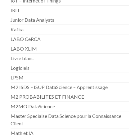
IoT – Internet of Things
IRIT
Junior Data Analysts
Kafka
LABO CeRCA
LABO XLIM
Livre blanc
Logiciels
LPSM
M2 ISDS – ISUP DataScience – Apprentissage
M2 PROBABILITES ET FINANCE
M2MO DataScience
Master Specialse Data Science pour la Connaissance
Client
Math et IA