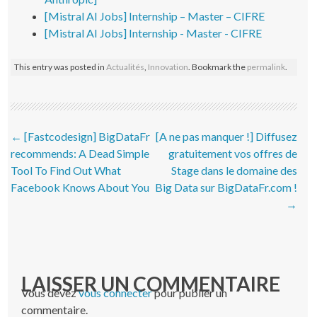
[Mistral AI Jobs] Internship – Master – CIFRE
[Mistral AI Jobs] Internship - Master - CIFRE
This entry was posted in
Actualités
,
Innovation
. Bookmark the
permalink
.
Post navigation
←
[Fastcodesign] BigDataFr
[A ne pas manquer !] Diffusez
recommends: A Dead Simple
gratuitement vos offres de
Tool To Find Out What
Stage dans le domaine des
Facebook Knows About You
Big Data sur BigDataFr.com !
→
LAISSER UN COMMENTAIRE
Vous devez
vous connecter
pour publier un
commentaire.