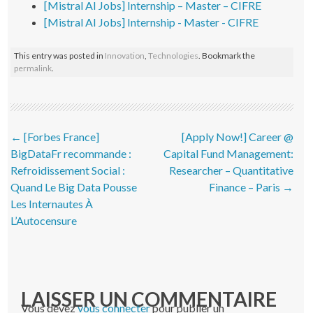
[Mistral AI Jobs] Internship – Master – CIFRE
[Mistral AI Jobs] Internship - Master - CIFRE
This entry was posted in
Innovation
,
Technologies
. Bookmark the
permalink
.
Post navigation
←
[Forbes France]
[Apply Now!] Career @
BigDataFr recommande :
Capital Fund Management:
Refroidissement Social :
Researcher – Quantitative
Quand Le Big Data Pousse
Finance – Paris
→
Les Internautes À
L’Autocensure
LAISSER UN COMMENTAIRE
Vous devez
vous connecter
pour publier un