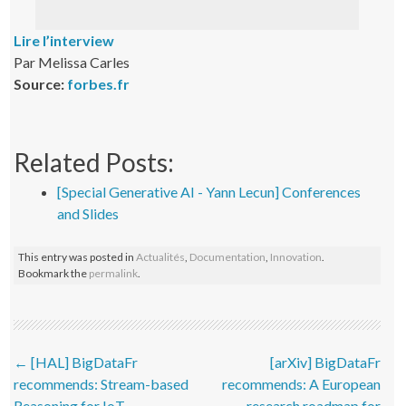
Lire l’interview
Par Melissa Carles
Source:
forbes.fr
Related Posts:
[Special Generative AI - Yann Lecun] Conferences
and Slides
This entry was posted in
Actualités
,
Documentation
,
Innovation
.
Bookmark the
permalink
.
Post navigation
←
[HAL] BigDataFr
[arXiv] BigDataFr
recommends: Stream-based
recommends: A European
Reasoning for IoT
research roadmap for