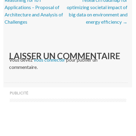
Applications – Proposal of
optimizing societal impact of
Architecture and Analysis of
big data on environment and
Challenges
energy efficiency
→
LAISSER UN COMMENTAIRE
Vous devez
vous connecter
pour publier un
commentaire.
PUBLICITÉ