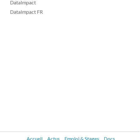
DataImpact
DataImpact FR
Accueil
Actus
Emploi & Stages
Docs