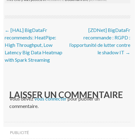
Post navigation
←
[HAL] BigDataFr
[ZDNet] BigDataFr
recommends: HeatPipe:
recommande : RGPD :
High Throughput, Low
l’opportunité de lutter contre
Latency Big Data Heatmap
le shadow IT
→
with Spark Streaming
LAISSER UN COMMENTAIRE
Vous devez
vous connecter
pour publier un
commentaire.
PUBLICITÉ