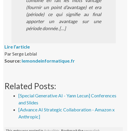
combine en fait les mots vantage
(fournir un point d’avantage) et era
(période) ce qui signifie au final
apporter un avantage sur une
période donnée. […]
Lire l’article
Par Serge Leblal
Source:
lemondeinformatique.fr
Related Posts:
[Special Generative AI - Yann Lecun] Conferences
and Slides
[Advance AI Strategic Collaboration - Amazon x
Anthropic]
This entry was posted in
Actualités
. Bookmark the
permalink
.