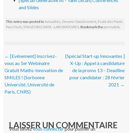
[Special Generative AI - Yann Lecun] Conferences
and Slides
This entry was posted in
Actualités
,
Devenir DataScientist
,
Ecole des Ponts
ParisTech
,
STAGES BIG DATA - LABORATOIRES
. Bookmark the
permalink
.
Post navigation
←
[Evénement] Inscrivez-
[Spécial Start-up Innovantes ]
vous au 1er Webinaire
X-Up : Appel à candidature
Gratuit Maths-Innovation de
de la promo 13 – Deadline
SMILES ! (Sorbonne
pour candidater : 28 février
Université, Université de
2021
→
Paris, CNRS)
LAISSER UN COMMENTAIRE
Vous devez
vous connecter
pour publier un