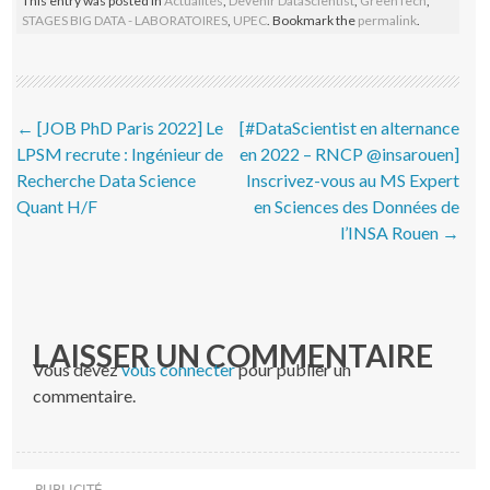
This entry was posted in
Actualités
,
Devenir DataScientist
,
GreenTech
,
STAGES BIG DATA - LABORATOIRES
,
UPEC
. Bookmark the
permalink
.
Post navigation
←
[JOB PhD Paris 2022] Le
[#DataScientist en alternance
LPSM recrute : Ingénieur de
en 2022 – RNCP @insarouen]
Recherche Data Science
Inscrivez-vous au MS Expert
Quant H/F
en Sciences des Données de
l’INSA Rouen
→
LAISSER UN COMMENTAIRE
Vous devez
vous connecter
pour publier un
commentaire.