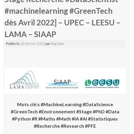
#machinelearning #GreenTech
dès Avril 2022] – UPEC – LEESU –
LAMA – SIAAP
Publié le
22 février 2022
par
Big Data
Mots clé:s #MachineLearning #DataScience
#GreenTech #Environnement #Stage #PhD #Data
#Python #R #Maths #Math #IA #AI #Statistiques
#Recherche #Research #PFE