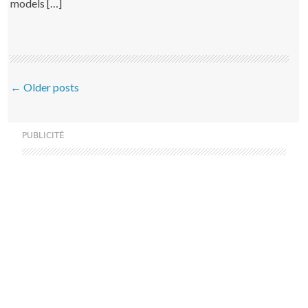
models […]
Post navigation
←
Older posts
PUBLICITÉ