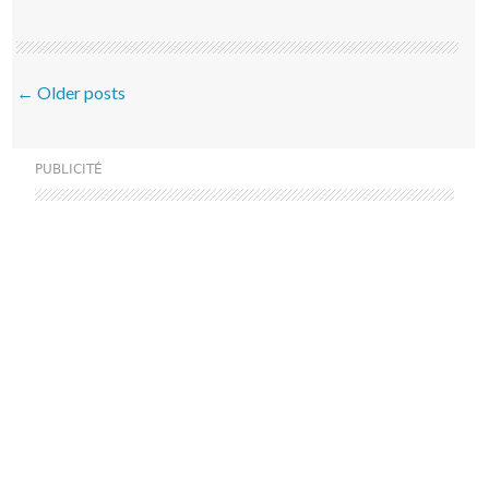
Post navigation
←
Older posts
PUBLICITÉ