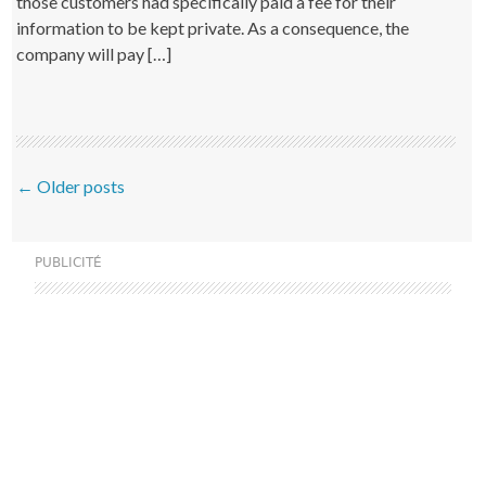
those customers had specifically paid a fee for their
information to be kept private. As a consequence, the
company will pay […]
Post navigation
←
Older posts
PUBLICITÉ