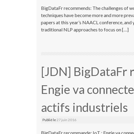
BigDataFr recommends: The challenges of wor
techniques have become more and more prevalen
papers at this year’s NAACL conference, and 
traditional NLP approaches to focus on […]
[JDN] BigDataFr 
Engie va connecte
actifs industriels
Publié le
27 juin 2016
BigDataFr recommande: IoT : Engie va connect