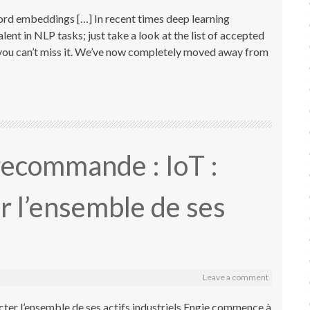
d embeddings […] In recent times deep learning
t in NLP tasks; just take a look at the list of accepted
you can’t miss it. We’ve now completely moved away from
recommande : IoT :
r l’ensemble de ses
Leave a comment
er l’ensemble de ses actifs industriels Engie commence à