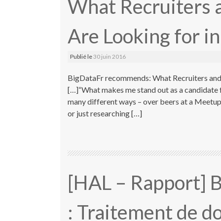
What Recruiters 
Are Looking for in
Publié le
30 juin 2016
BigDataFr recommends: What Recruiters and H
[…]“What makes me stand out as a candidate fo
many different ways – over beers at a Meetup 
or just researching […]
[HAL – Rapport]
: Traitement de d