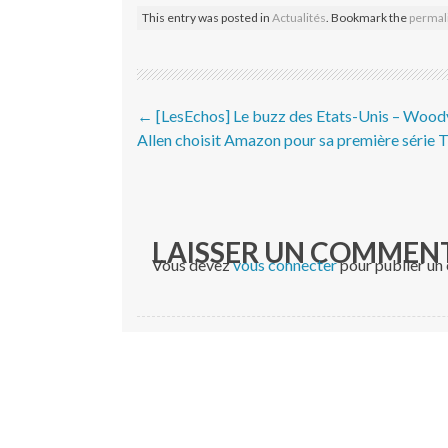
This entry was posted in
Actualités
. Bookmark the
permal
Post navigation
←
[LesEchos] Le buzz des Etats-Unis – Wood
Allen choisit Amazon pour sa première série 
LAISSER UN COMMEN
Vous devez
vous connecter
pour publier un