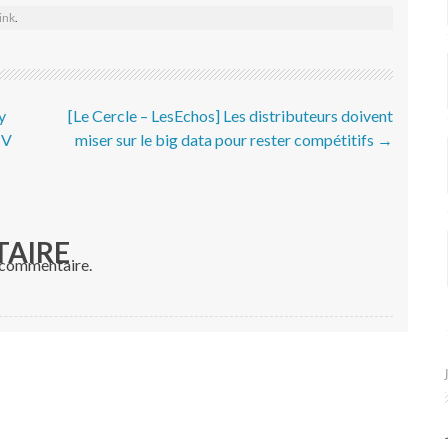
ink
.
y
[Le Cercle – LesEchos] Les distributeurs doivent
TV
miser sur le big data pour rester compétitifs
→
TAIRE
 commentaire.