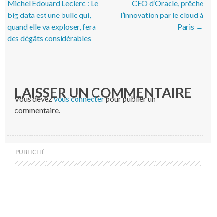
Michel Edouard Leclerc : Le
CEO d’Oracle, prêche
big data est une bulle qui,
l’innovation par le cloud à
quand elle va exploser, fera
Paris
→
des dégâts considérables
LAISSER UN COMMENTAIRE
Vous devez
vous connecter
pour publier un
commentaire.
PUBLICITÉ