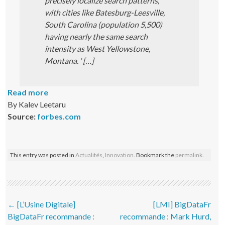
precisely localize search patterns,
with cities like Batesburg-Leesville,
South Carolina (population 5,500)
having nearly the same search
intensity as West Yellowstone,
Montana. ‘ […]
Read more
By Kalev Leetaru
Source:
forbes.com
This entry was posted in
Actualités
,
Innovation
. Bookmark the
permalink
.
Post navigation
←
[L’Usine Digitale]
[LMI] BigDataFr
BigDataFr recommande :
recommande : Mark Hurd,