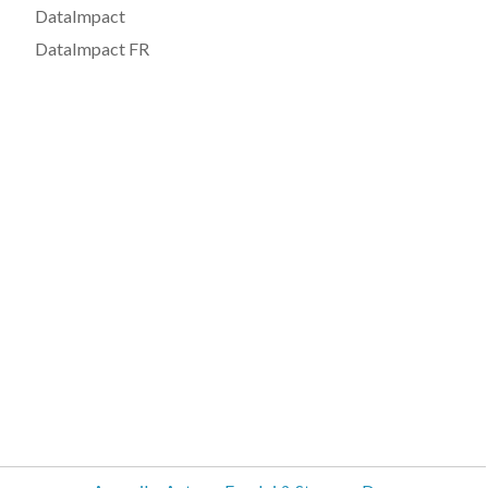
DataImpact
DataImpact FR