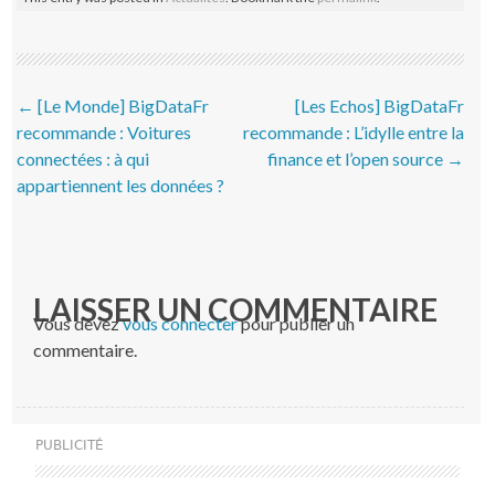
Post navigation
←
[Le Monde] BigDataFr
[Les Echos] BigDataFr
recommande : Voitures
recommande : L’idylle entre la
connectées : à qui
finance et l’open source
→
appartiennent les données ?
LAISSER UN COMMENTAIRE
Vous devez
vous connecter
pour publier un
commentaire.
PUBLICITÉ