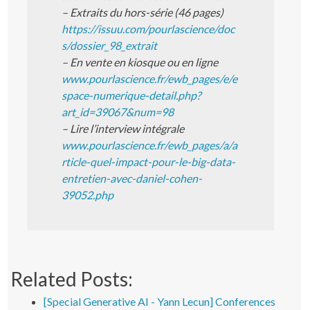
– Extraits du hors-série (46 pages)
https://issuu.com/pourlascience/doc
s/dossier_98_extrait
– En vente en kiosque ou en ligne
www.pourlascience.fr/ewb_pages/e/e
space-numerique-detail.php?
art_id=39067&num=98
– Lire l’interview intégrale
www.pourlascience.fr/ewb_pages/a/a
rticle-quel-impact-pour-le-big-data-
entretien-avec-daniel-cohen-
39052.php
Related Posts:
[Special Generative AI - Yann Lecun] Conferences