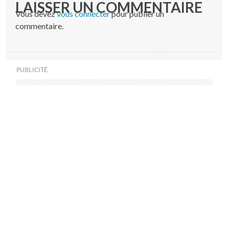
LAISSER UN COMMENTAIRE
Vous devez
vous connecter
pour publier un
commentaire.
PUBLICITÉ