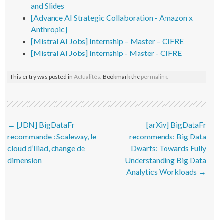
and Slides
[Advance AI Strategic Collaboration - Amazon x
Anthropic]
[Mistral AI Jobs] Internship – Master – CIFRE
[Mistral AI Jobs] Internship - Master - CIFRE
This entry was posted in
Actualités
. Bookmark the
permalink
.
Post navigation
←
[JDN] BigDataFr
[arXiv] BigDataFr
recommande : Scaleway, le
recommends: Big Data
cloud d’Iliad, change de
Dwarfs: Towards Fully
dimension
Understanding Big Data
Analytics Workloads
→