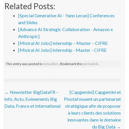
Related Posts:
[Special Generative AI - Yann Lecun] Conferences
and Slides
[Advance AI Strategic Collaboration - Amazon x
Anthropic]
[Mistral AI Jobs] Internship – Master – CIFRE
[Mistral AI Jobs] Internship - Master - CIFRE
This entry was posted in
Actualités
. Bookmark the
permalink
.
Post navigation
←
Newsletter BigDataFR –
[Capgemini] Capgemini et
Info, Actu, Evénements Big
Pivotal nouent un partenariat
Data, France et International
stratégique afin de proposer
à leurs clients des solutions
innovantes dans le domaine
du Big Data
→