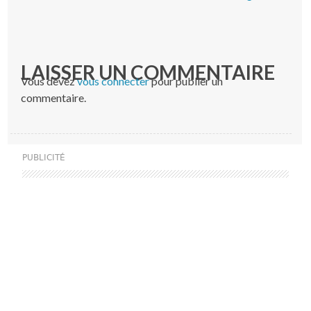
LAISSER UN COMMENTAIRE
Vous devez
vous connecter
pour publier un
commentaire.
PUBLICITÉ