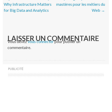
Why Infrastructure Matters
mastères pour les métiers du
for Big Data and Analytics
Web
→
LAISSER UN COMMENTAIRE
Vous devez
vous connecter
pour publier un
commentaire.
PUBLICITÉ