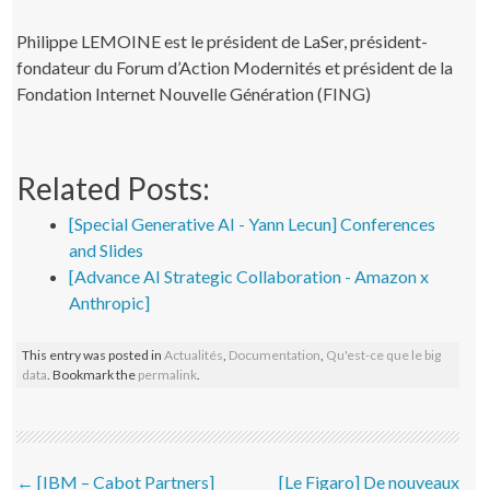
Philippe LEMOINE est le président de LaSer, président-
fondateur du Forum d’Action Modernités et président de la
Fondation Internet Nouvelle Génération (FING)
Related Posts:
[Special Generative AI - Yann Lecun] Conferences
and Slides
[Advance AI Strategic Collaboration - Amazon x
Anthropic]
This entry was posted in
Actualités
,
Documentation
,
Qu'est-ce que le big
data
. Bookmark the
permalink
.
Post navigation
←
[IBM – Cabot Partners]
[Le Figaro] De nouveaux