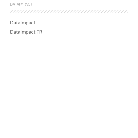
DATAIMPACT
DataImpact
DataImpact FR