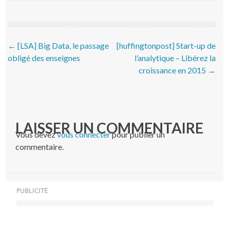
Post navigation
←
[LSA] Big Data, le passage
[huffingtonpost] Start-up de
obligé des enseignes
l’analytique – Libérez la
croissance en 2015
→
LAISSER UN COMMENTAIRE
Vous devez
vous connecter
pour publier un
commentaire.
PUBLICITÉ