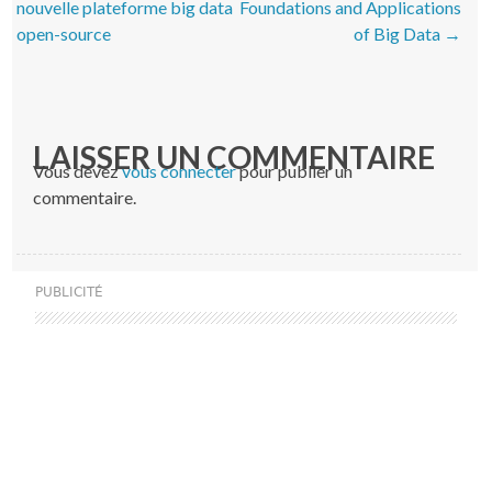
nouvelle plateforme big data
Foundations and Applications
open-source
of Big Data
→
LAISSER UN COMMENTAIRE
Vous devez
vous connecter
pour publier un
commentaire.
PUBLICITÉ