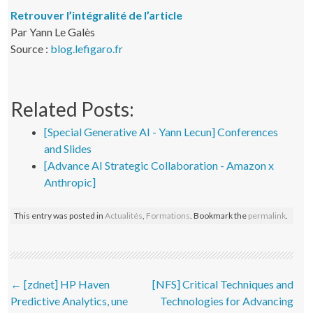
Retrouver l’intégralité de l’article
Par Yann Le Galès
Source :
blog.lefigaro.fr
Related Posts:
[Special Generative AI - Yann Lecun] Conferences
and Slides
[Advance AI Strategic Collaboration - Amazon x
Anthropic]
This entry was posted in
Actualités
,
Formations
. Bookmark the
permalink
.
Post navigation
←
[zdnet] HP Haven
[NFS] Critical Techniques and
Predictive Analytics, une
Technologies for Advancing