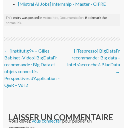
[Mistral AI Jobs] Internship - Master - CIFRE
This entry was posted in
Actualités
,
Documentation
. Bookmark the
permalink
.
Post navigation
←
[Institut g9+ – Gilles
[ITespresso] BigDataFr
Babinet -Video] BigDataFr
recommande : Big data –
recommande : Big Data et
Intel s’accroche à BlueData
objets connectés –
→
Perspectives d’Application –
Q&R – Vol 2
LAISSER UN COMMENTAIRE
Vous devez
vous connecter
pour publier un
commentaire.