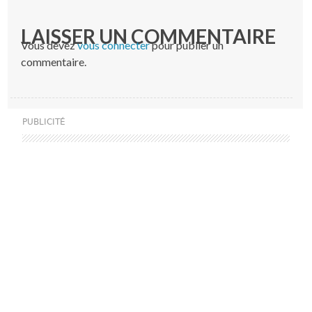
LAISSER UN COMMENTAIRE
Vous devez
vous connecter
pour publier un
commentaire.
PUBLICITÉ