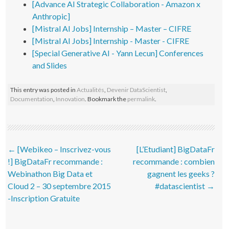
[Advance AI Strategic Collaboration - Amazon x
Anthropic]
[Mistral AI Jobs] Internship – Master – CIFRE
[Mistral AI Jobs] Internship - Master - CIFRE
[Special Generative AI - Yann Lecun] Conferences
and Slides
This entry was posted in
Actualités
,
Devenir DataScientist
,
Documentation
,
Innovation
. Bookmark the
permalink
.
Post navigation
←
[Webikeo – Inscrivez-vous
[L’Etudiant] BigDataFr
!] BigDataFr recommande :
recommande : combien
Webinathon Big Data et
gagnent les geeks ?
Cloud 2 – 30 septembre 2015
#datascientist
→
-Inscription Gratuite