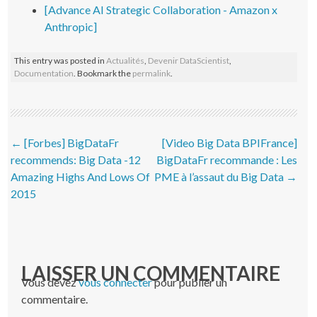
[Advance AI Strategic Collaboration - Amazon x
Anthropic]
This entry was posted in
Actualités
,
Devenir DataScientist
,
Documentation
. Bookmark the
permalink
.
Post navigation
←
[Forbes] BigDataFr
[Video Big Data BPIFrance]
recommends: Big Data -12
BigDataFr recommande : Les
Amazing Highs And Lows Of
PME à l’assaut du Big Data
→
2015
LAISSER UN COMMENTAIRE
Vous devez
vous connecter
pour publier un
commentaire.