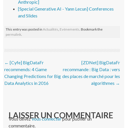
Anthropic]
[Special Generative AI - Yann Lecun] Conferences
and Slides
This entry was posted in
Actualités
,
Evénements
. Bookmark the
permalink
.
Post navigation
←
[Cyfe] BigDataFr
[ZDNet] BigDataFr
recommends: 4 Game
recommande : Big Data : vers
Changing Predictions for Big
des places de marché pour les
Data Analytics in 2016
algorithmes
→
LAISSER UN COMMENTAIRE
Vous devez
vous connecter
pour publier un
commentaire.