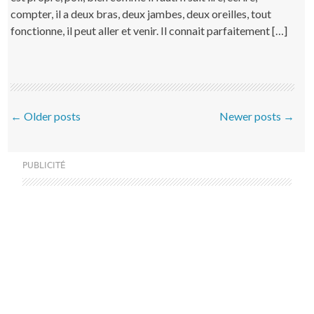
compter, il a deux bras, deux jambes, deux oreilles, tout
fonctionne, il peut aller et venir. Il connait parfaitement […]
Post navigation
←
Older posts
Newer posts
→
PUBLICITÉ