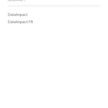
DATAIMPACT
DataImpact
DataImpact FR