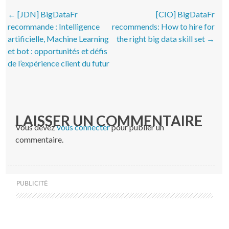
Post navigation
←
[JDN] BigDataFr
[CIO] BigDataFr
recommande : Intelligence
recommends: How to hire for
artificielle, Machine Learning
the right big data skill set
→
et bot : opportunités et défis
de l’expérience client du futur
LAISSER UN COMMENTAIRE
Vous devez
vous connecter
pour publier un
commentaire.
PUBLICITÉ