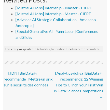
[Mistral AI Jobs] Internship – Master – CIFRE
[Mistral AI Jobs] Internship - Master - CIFRE
[Advance AI Strategic Collaboration - Amazon x
Anthropic]
[Special Generative AI - Yann Lecun] Conferences
and Slides
This entry was posted in
Actualités
,
Innovation
. Bookmark the
permalink
.
Post navigation
←
[JDN] BigDataFr
[Analyticsvidhya] BigDataFr
recommande : Mettre un prix
recommends: 12 Winning
sur la sécurité des données
Tips to Clinch Your First Win
in Data Science Competitions
→