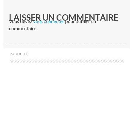
LAISSER UN COMMENTAIRE
Vous devez
vous connecter
pour publier un
commentaire.
PUBLICITÉ