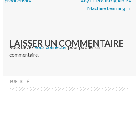
productivity
Any IT Pro Intrigued By
Machine Learning
→
LAISSER UN COMMENTAIRE
Vous devez
vous connecter
pour publier un
commentaire.
PUBLICITÉ