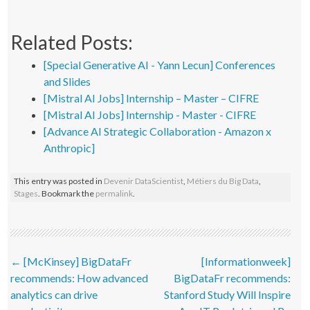
Related Posts:
[Special Generative AI - Yann Lecun] Conferences
and Slides
[Mistral AI Jobs] Internship – Master – CIFRE
[Mistral AI Jobs] Internship - Master - CIFRE
[Advance AI Strategic Collaboration - Amazon x
Anthropic]
This entry was posted in
Devenir DataScientist
,
Métiers du Big Data
,
Stages
. Bookmark the
permalink
.
Post navigation
←
[McKinsey] BigDataFr
[Informationweek]
recommends: How advanced
BigDataFr recommends:
analytics can drive
Stanford Study Will Inspire