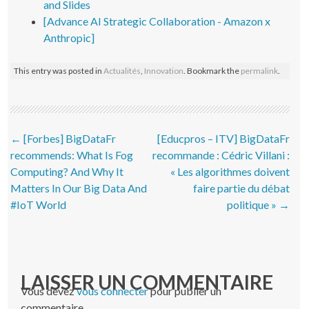
and Slides
[Advance AI Strategic Collaboration - Amazon x
Anthropic]
This entry was posted in
Actualités
,
Innovation
. Bookmark the
permalink
.
Post navigation
←
[Forbes] BigDataFr
[Educpros – ITV] BigDataFr
recommends: What Is Fog
recommande : Cédric Villani :
Computing? And Why It
« Les algorithmes doivent
Matters In Our Big Data And
faire partie du débat
#IoT World
politique »
→
LAISSER UN COMMENTAIRE
Vous devez
vous connecter
pour publier un
commentaire.