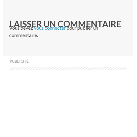
LAISSER UN COMMENTAIRE
Vous devez
vous connecter
pour publier un
commentaire.
PUBLICITÉ