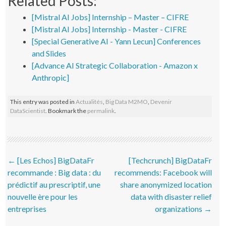
Related Posts:
[Mistral AI Jobs] Internship – Master – CIFRE
[Mistral AI Jobs] Internship - Master - CIFRE
[Special Generative AI - Yann Lecun] Conferences
and Slides
[Advance AI Strategic Collaboration - Amazon x
Anthropic]
This entry was posted in
Actualités
,
Big Data M2MO
,
Devenir
DataScientist
. Bookmark the
permalink
.
Post navigation
←
[Les Echos] BigDataFr
[Techcrunch] BigDataFr
recommande : Big data : du
recommends: Facebook will
prédictif au prescriptif, une
share anonymized location
nouvelle ère pour les
data with disaster relief
entreprises
organizations
→