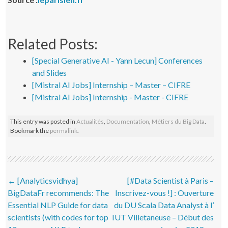
Related Posts:
[Special Generative AI - Yann Lecun] Conferences
and Slides
[Mistral AI Jobs] Internship – Master – CIFRE
[Mistral AI Jobs] Internship - Master - CIFRE
This entry was posted in
Actualités
,
Documentation
,
Métiers du Big Data
.
Bookmark the
permalink
.
Post navigation
←
[Analyticsvidhya]
[#Data Scientist à Paris –
BigDataFr recommends: The
Inscrivez-vous !] : Ouverture
Essential NLP Guide for data
du DU Scala Data Analyst à l’
scientists (with codes for top
IUT Villetaneuse – Début des