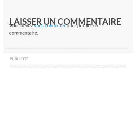
LAISSER UN COMMENTAIRE
Vous devez
vous connecter
pour publier un
commentaire.
PUBLICITÉ