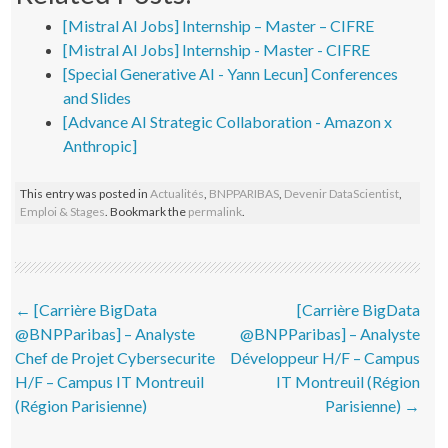
[Mistral AI Jobs] Internship – Master – CIFRE
[Mistral AI Jobs] Internship - Master - CIFRE
[Special Generative AI - Yann Lecun] Conferences
and Slides
[Advance AI Strategic Collaboration - Amazon x
Anthropic]
This entry was posted in
Actualités
,
BNPPARIBAS
,
Devenir DataScientist
,
Emploi & Stages
. Bookmark the
permalink
.
Post navigation
←
[Carrière BigData
[Carrière BigData
@BNPParibas] – Analyste
@BNPParibas] – Analyste
Chef de Projet Cybersecurite
Développeur H/F – Campus
H/F – Campus IT Montreuil
IT Montreuil (Région
(Région Parisienne)
Parisienne)
→