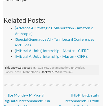
Related Posts:
[Advance AI Strategic Collaboration - Amazon x
Anthropic]
[Special Generative AI - Yann Lecun] Conferences
and Slides
[Mistral AI Jobs] Internship – Master – CIFRE
[Mistral AI Jobs] Internship - Master - CIFRE
This entry was posted in
Actualités
,
Documentation
,
Innovation
,
Paper/Thesis
,
Technologies
. Bookmark the
permalink
.
Post navigation
←
[Le Monde – M Pixels]
[HBR] BigDataFr
BigDataFr recommande : Un
recommends: Is Your