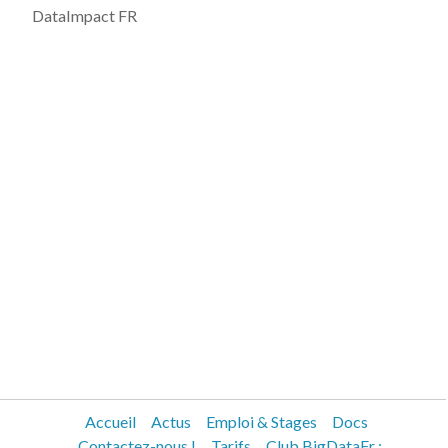
DataImpact FR
Accueil
Actus
Emploi & Stages
Docs
Contactez-nous !
Tarifs
Club BigDataFr :