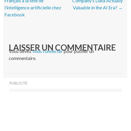
Français à la tête de
Company’s Data Actually
l’intelligence artificielle chez
Valuable in the AI Era?
→
Facebook
LAISSER UN COMMENTAIRE
Vous devez
vous connecter
pour publier un
commentaire.
PUBLICITÉ