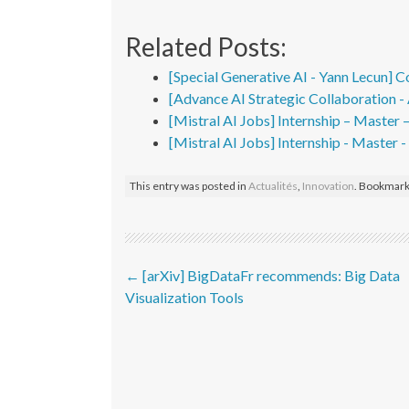
Related Posts:
[Special Generative AI - Yann Lecun] C
[Advance AI Strategic Collaboration 
[Mistral AI Jobs] Internship – Master 
[Mistral AI Jobs] Internship - Master 
This entry was posted in
Actualités
,
Innovation
. Bookmark
Post navigation
←
[arXiv] BigDataFr recommends: Big Data
Visualization Tools