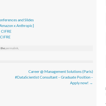
onferences and Slides
- Amazon x Anthropic]
– CIFRE
- CIFRE
 the
permalink
.
Career @ Management Solutions (Paris)
#DataScientist Consultant – Graduate Position –
Apply now!
→