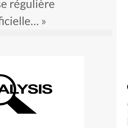
se régulière
ficielle… »