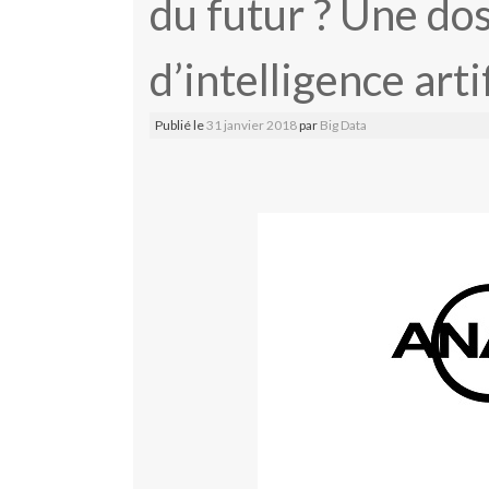
du futur ? Une do
d’intelligence arti
Publié le
31 janvier 2018
par
Big Data