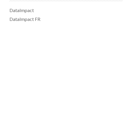
DataImpact
DataImpact FR