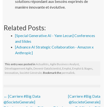
solutions répondant aux besoins exprimés de
manière innovante et évolutive.
Related Posts:
[Special Generative AI - Yann Lecun] Conferences
and Slides
[Advance AI Strategic Collaboration - Amazon x
Anthropic]
This entry was posted in
Actualités
,
Agile Business Analyst
,
Développement Agile
,
Devenir DataScientist
,
Emploi
,
Emploi & Stages
,
Innovation
,
Société Générale
. Bookmark the
permalink
.
Post navigation
←
[Carriere #Big Data
[Carriere #Big Data
@SocieteGenerale]
@SocieteGenerale]