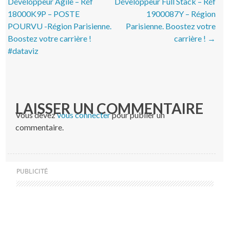
Développeur Agile – Réf
Développeur Full Stack – Réf
18000K9P – POSTE
1900087Y – Région
POURVU -Région Parisienne.
Parisienne. Boostez votre
Boostez votre carrière !
carrière !
→
#dataviz
LAISSER UN COMMENTAIRE
Vous devez
vous connecter
pour publier un
commentaire.
PUBLICITÉ