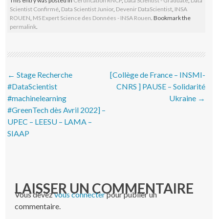
This entry was posted in
Certification RNCP
,
Data Scientist - Graduate
,
Data
Scientist Confirmé
,
Data Scientist Junior
,
Devenir DataScientist
,
INSA
ROUEN
,
MS Expert Science des Données - INSA Rouen
. Bookmark the
permalink
.
Post navigation
←
Stage Recherche
[Collège de France – INSMI-
#DataScientist
CNRS ] PAUSE – Solidarité
#machinelearning
Ukraine
→
#GreenTech dès Avril 2022] –
UPEC – LEESU – LAMA –
SIAAP
LAISSER UN COMMENTAIRE
Vous devez
vous connecter
pour publier un
commentaire.