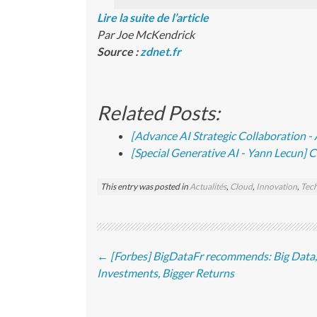
Lire la suite de l’article
Par Joe McKendrick
Source :
zdnet.fr
Related Posts:
[Advance AI Strategic Collaboration -
[Special Generative AI - Yann Lecun] 
This entry was posted in
Actualités
,
Cloud
,
Innovation
,
Tech
Post navigation
←
[Forbes] BigDataFr recommends: Big Data,
Investments, Bigger Returns